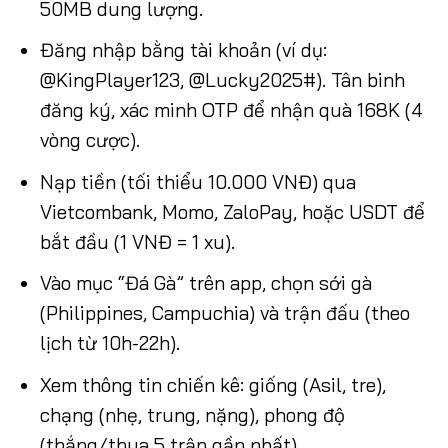
50MB dung lượng.
Đăng nhập bằng tài khoản (ví dụ:
@KingPlayer123, @Lucky2025#). Tân binh
đăng ký, xác minh OTP để nhận quà 168K (4
vòng cược).
Nạp tiền (tối thiểu 10.000 VNĐ) qua
Vietcombank, Momo, ZaloPay, hoặc USDT để
bắt đầu (1 VNĐ = 1 xu).
Vào mục “Đá Gà” trên app, chọn sới gà
(Philippines, Campuchia) và trận đấu (theo
lịch từ 10h-22h).
Xem thông tin chiến kê: giống (Asil, tre),
chạng (nhẹ, trung, nặng), phong độ
(thắng/thua 5 trận gần nhất).