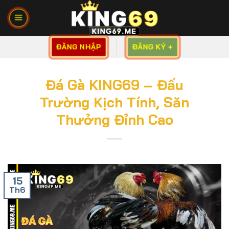
Skip
to
content
ĐĂNG NHẬP
ĐĂNG KÝ +
Đá Gà KING69 – Đấu
Trường Kịch Tính, Săn
Thưởng Đỉnh Cao
15
Th6