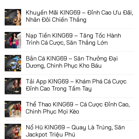
Khuyến Mãi KING69 – Đỉnh Cao Ưu Đãi,
Nhân Đôi Chiến Thắng
Nạp Tiền KING69 – Tăng Tốc Hành
Trình Cá Cược, Săn Thắng Lớn
Bắn Cá KING69 – Săn Thưởng Đại
Dương, Chinh Phục Kho Báu
Tải App KING69 – Khám Phá Cá Cược
Đỉnh Cao Trong Tầm Tay
Thể Thao KING69 – Cá Cược Đỉnh Cao,
Chinh Phục Mọi Kèo
Nổ Hũ KING69 – Quay Là Trúng, Săn
Jackpot Triệu Phú