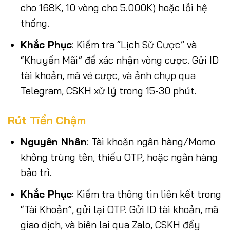
cho 168K, 10 vòng cho 5.000K) hoặc lỗi hệ
thống.
Khắc Phục
: Kiểm tra “Lịch Sử Cược” và
“Khuyến Mãi” để xác nhận vòng cược. Gửi ID
tài khoản, mã vé cược, và ảnh chụp qua
Telegram, CSKH xử lý trong 15-30 phút.
Rút Tiền Chậm
Nguyên Nhân
: Tài khoản ngân hàng/Momo
không trùng tên, thiếu OTP, hoặc ngân hàng
bảo trì.
Khắc Phục
: Kiểm tra thông tin liên kết trong
“Tài Khoản”, gửi lại OTP. Gửi ID tài khoản, mã
giao dịch, và biên lai qua Zalo, CSKH đẩy