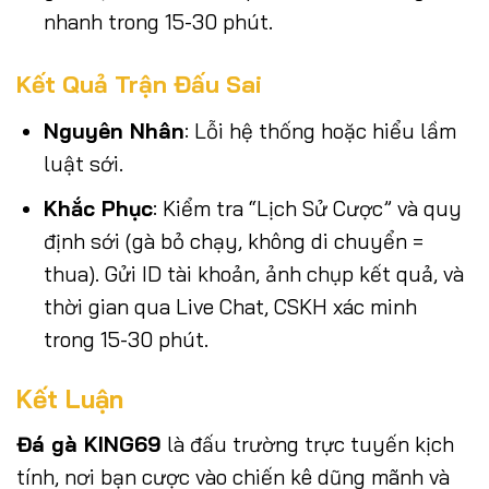
nhanh trong 15-30 phút.
Kết Quả Trận Đấu Sai
Nguyên Nhân
: Lỗi hệ thống hoặc hiểu lầm
luật sới.
Khắc Phục
: Kiểm tra “Lịch Sử Cược” và quy
định sới (gà bỏ chạy, không di chuyển =
thua). Gửi ID tài khoản, ảnh chụp kết quả, và
thời gian qua Live Chat, CSKH xác minh
trong 15-30 phút.
Kết Luận
Đá gà KING69
là đấu trường trực tuyến kịch
tính, nơi bạn cược vào chiến kê dũng mãnh và