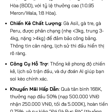
Hòa (BDD), với tỷ lệ thưởng cao (1:0.95
Meron/Wala, 1:8 Hòa).
Chiến Kê Chất Lượng
: Gà Asil, gà tre, gà
Peru, được phân chạng (nhẹ <3kg, trung 3-
4kg, nặng >4kg) để đảm bảo công bằng.
Thông tin cân nặng, lịch sử thi đấu hiển thị
rõ ràng.
Công Cụ Hỗ Trợ
: Thống kê phong độ chiến
kê, lịch sử trận đấu, và dự đoán AI giúp bạn
soi kèo chính xác.
Khuyến Mãi Hấp Dẫn
: Quà tân binh 168K,
thưởng nạp đầu 50% (nạp 500.000 VNĐ
nhận 250.000 VNĐ, tối đa 5.000K), hoàn tiền
0.75%, và sự kiện “Đá Gà Rực Rỡ” (thưởng