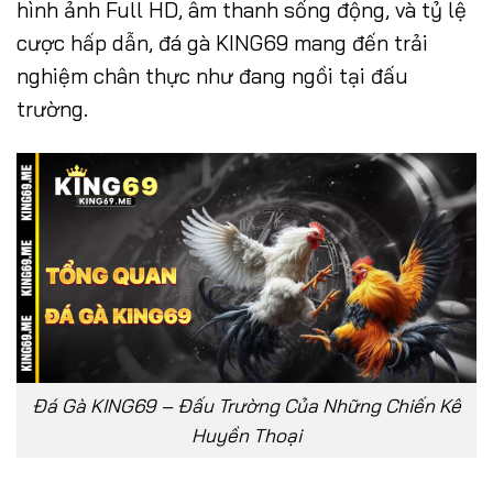
hình ảnh Full HD, âm thanh sống động, và tỷ lệ
cược hấp dẫn, đá gà KING69 mang đến trải
nghiệm chân thực như đang ngồi tại đấu
trường.
Đá Gà KING69 – Đấu Trường Của Những Chiến Kê
Huyền Thoại